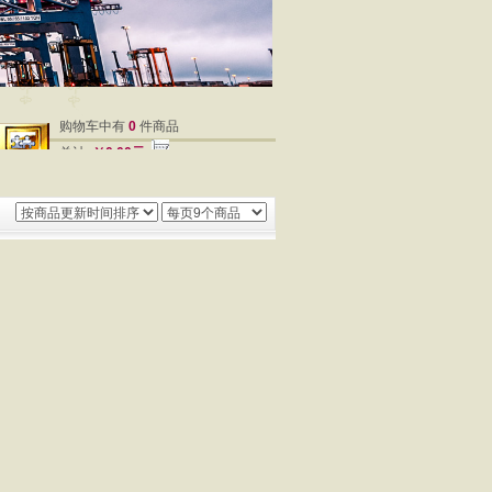
购物车中有
0
件商品
总计
￥0.00元